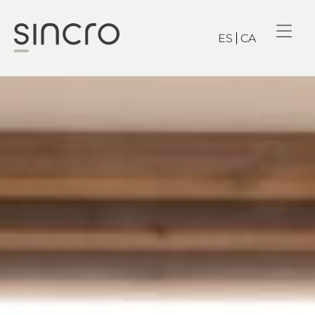
ES
CA