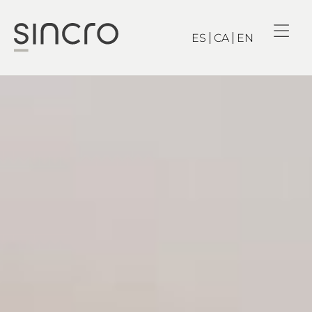
ES
CA
EN