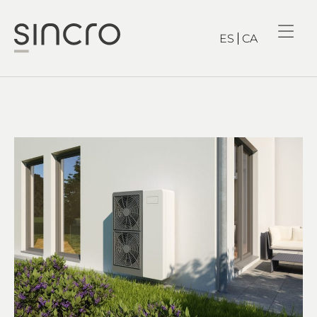
ES
CA